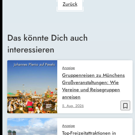
Zurück
Das könnte Dich auch
interessieren
Johannes Plenio auf Pexels
Anzeige
Gruppenreisen zu Münchens
Großveranstaltungen: Wie
Vereine und Reisegruppen
anreisen
bookmark_border
5. Aug. 2026
Anzeige
Top-Freizeitattraktionen in