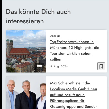
Das könnte Dich auch
interessieren
Anzeige
Top-Freizeitattraktionen in
München: 12 Highlights, die
Touristen wirklich sehen
sollten
bookmark_border
5. Aug. 2026
Max Schlereth stellt die
Localism Media GmbH neu
auf und beruft neue
Führungsspitzen für
Gesamtgruppe und Sender