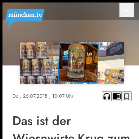
menu
headphones
chrome_reader_mode
bookmark_border
Do., 26.07.2018
, 10:07 Uhr
Das ist der
Wiesnwirte-Krug zum