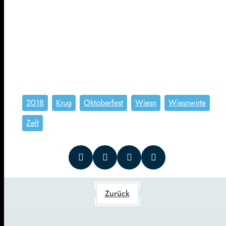
2018
Krug
Oktoberfest
Wiesn
Wiesnwirte
Zelt
Zurück