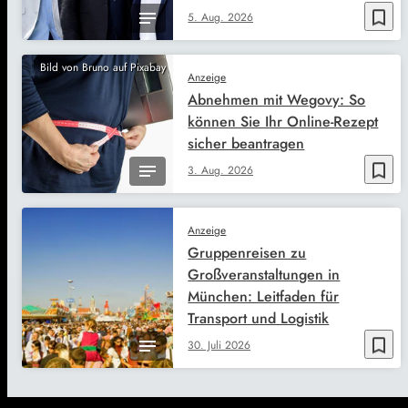
bookmark_border
5. Aug. 2026
Bild von Bruno auf Pixabay
Anzeige
Abnehmen mit Wegovy: So
können Sie Ihr Online-Rezept
sicher beantragen
bookmark_border
3. Aug. 2026
Anzeige
Gruppenreisen zu
Großveranstaltungen in
München: Leitfaden für
Transport und Logistik
bookmark_border
30. Juli 2026