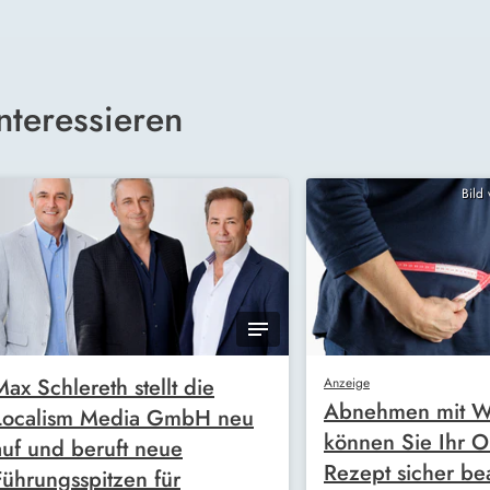
nteressieren
Bild
Max Schlereth stellt die
Anzeige
Abnehmen mit W
Localism Media GmbH neu
können Sie Ihr O
auf und beruft neue
Rezept sicher be
Führungsspitzen für