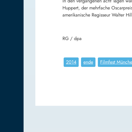
In den vergangenen acht Tagen war
Huppert
, der mehrfache Oscarprei
amerikanische Regisseur
Walter Hil
RG / dpa
2014
ende
Filmfest Münch