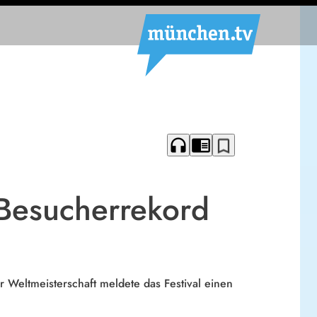
headphones
chrome_reader_mode
bookmark_border
 Besucherrekord
 Weltmeisterschaft meldete das Festival einen