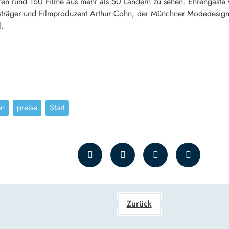
en rund 160 Filme aus mehr als 50 Ländern zu sehen. Ehrengäste
sträger und Filmproduzent
Arthur Cohn
, der Münchner Modedesig
l
.
en
preise
Start
Zurück