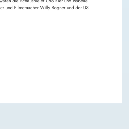
 waren die Schauspieler
Udo Kier
und
Isabelle
ner und Filmemacher
Willy Bogner
und der US-