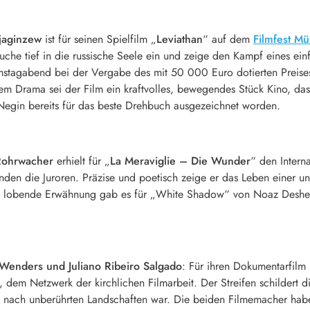
jaginzew
ist für seinen Spielfilm „
Leviathan
“ auf dem
Filmfest M
uche tief in die russische Seele ein und zeige den Kampf eines ei
mstagabend bei der Vergabe des mit 50 000 Euro dotierten Preises
m Drama sei der Film ein kraftvolles, bewegendes Stück Kino, das i
egin bereits für das beste Drehbuch ausgezeichnet worden.
Rohrwacher
erhielt für „
La Meraviglie – Die Wunder
“ den Intern
nden die Juroren. Präzise und poetisch zeige er das Leben einer un
e lobende Erwähnung gab es für „White Shadow“ von Noaz Deshe.
Wenders
und Juliano Ribeiro Salgado
: Für ihren Dokumentarfilm
e, dem Netzwerk der kirchlichen Filmarbeit. Der Streifen schildert 
 nach unberührten Landschaften war. Die beiden Filmemacher haben 