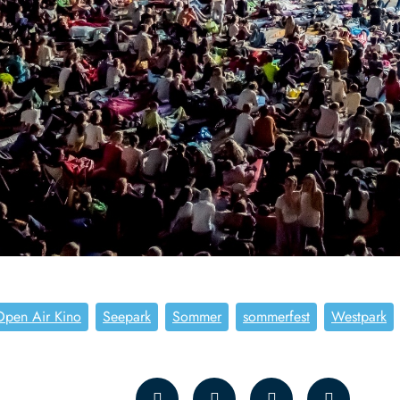
Open Air Kino
Seepark
Sommer
sommerfest
Westpark