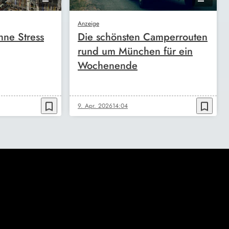
Anzeige
ne Stress
Die schönsten Camperrouten
rund um München für ein
Wochenende
bookmark_border
bookmark_border
9. Apr. 2026
14:04