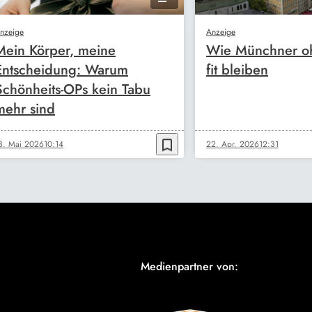
nzeige
Anzeige
Mein Körper, meine
Wie Münchner oh
Entscheidung: Warum
fit bleiben
Schönheits-OPs kein Tabu
mehr sind
bookmark_border
3. Mai 2026
10:14
22. Apr. 2026
12:31
Medienpartner von: