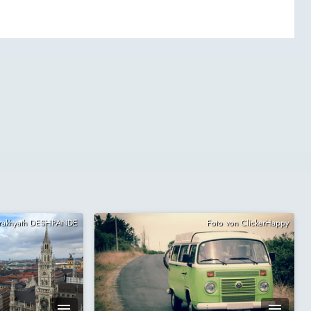
Prakhyath DESHPANDE
Foto von ClickerHappy