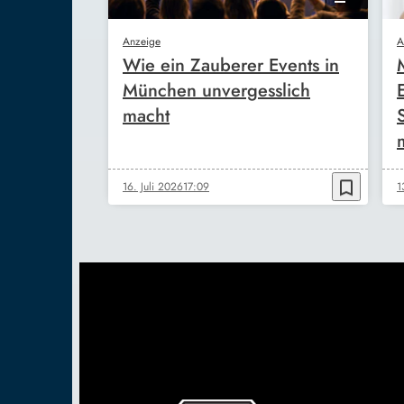
Anzeige
A
Wie ein Zauberer Events in
München unvergesslich
macht
bookmark_border
16. Juli 2026
17:09
1