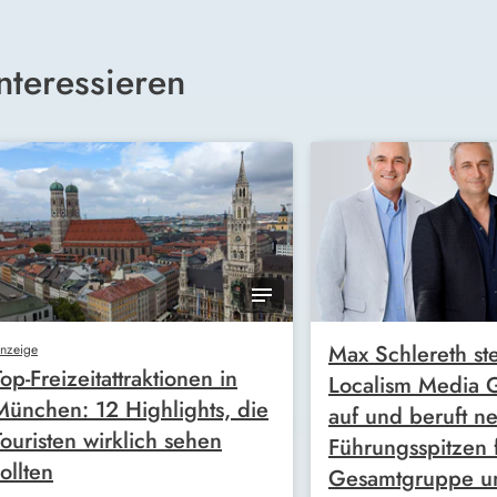
nteressieren
Max Schlereth ste
nzeige
Top-Freizeitattraktionen in
Localism Media
München: 12 Highlights, die
auf und beruft n
Touristen wirklich sehen
Führungsspitzen 
ollten
Gesamtgruppe u