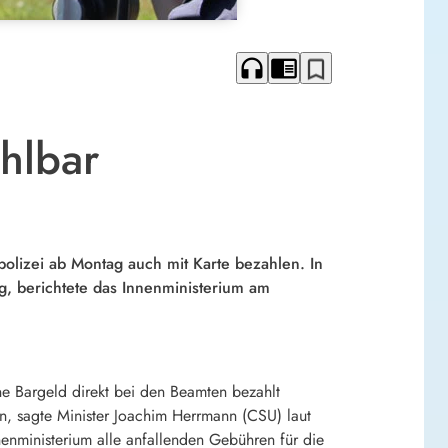
headphones
chrome_reader_mode
bookmark_border
ahlbar
olizei ab Montag auch mit Karte bezahlen. In
, berichtete das Innenministerium am
e Bargeld direkt bei den Beamten bezahlt
 sagte Minister Joachim Herrmann (CSU) laut
nnenministerium alle anfallenden Gebühren für die