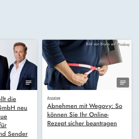
Bild von Bruno auf Pixabay
llt die
Anzeige
Abnehmen mit Wegovy: So
 GmbH neu
können Sie Ihr Online-
eue
Rezept sicher beantragen
für
nd Sender