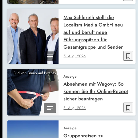
Max Schlereth stellt die
Localism Media GmbH neu
auf und beruft neue
Führungsspitzen für
Gesamtgruppe und Sender
bookmark_border
5. Aug. 2026
Bild von Bruno auf Pixabay
Anzeige
Abnehmen mit Wegovy: So
können Sie Ihr Online-Rezept
sicher beantragen
bookmark_border
3. Aug. 2026
Anzeige
Gruppenreisen zu