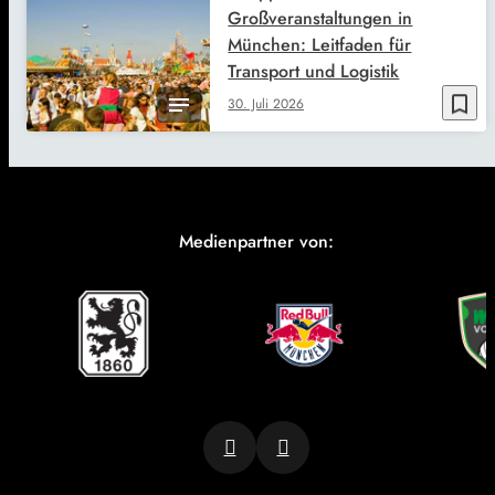
Großveranstaltungen in
München: Leitfaden für
Transport und Logistik
bookmark_border
30. Juli 2026
Medienpartner von: