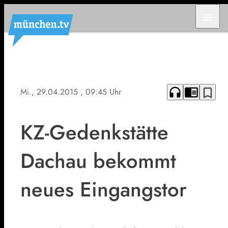
menu
headphones
chrome_reader_mode
bookmark_border
Mi., 29.04.2015
, 09:45 Uhr
KZ-Gedenkstätte
Dachau bekommt
neues Eingangstor