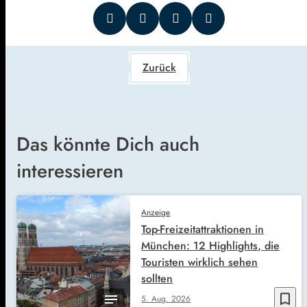
Zurück
Das könnte Dich auch
interessieren
Anzeige
Top-Freizeitattraktionen in
München: 12 Highlights, die
Touristen wirklich sehen
sollten
bookmark_border
5. Aug. 2026