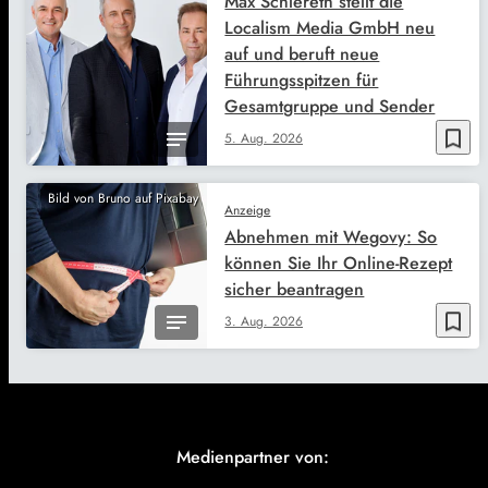
Max Schlereth stellt die
Localism Media GmbH neu
auf und beruft neue
Führungsspitzen für
Gesamtgruppe und Sender
bookmark_border
5. Aug. 2026
Bild von Bruno auf Pixabay
Anzeige
Abnehmen mit Wegovy: So
können Sie Ihr Online-Rezept
sicher beantragen
bookmark_border
3. Aug. 2026
Medienpartner von: