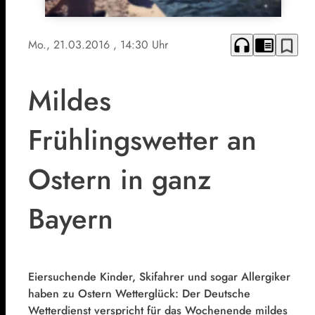
headphones
chrome_reader_mode
bookmark_border
Mo., 21.03.2016
, 14:30 Uhr
Mildes
Frühlingswetter an
Ostern in ganz
Bayern
Eiersuchende Kinder, Skifahrer und sogar Allergiker
haben zu Ostern Wetterglück: Der Deutsche
Wetterdienst verspricht für das Wochenende mildes