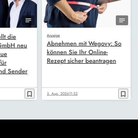
llt die
Anzeige
Abnehmen mit Wegovy: So
 GmbH neu
können Sie Ihr Online-
eue
Rezept sicher beantragen
für
nd Sender
bookmark_border
bookmark_border
3. Aug. 2026
11:52