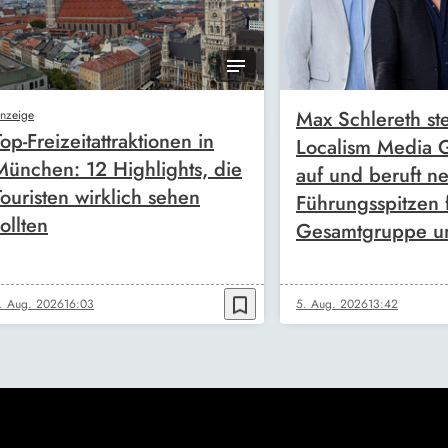
Max Schlereth ste
nzeige
Top-Freizeitattraktionen in
Localism Media
München: 12 Highlights, die
auf und beruft n
Touristen wirklich sehen
Führungsspitzen 
ollten
Gesamtgruppe u
bookmark_border
. Aug. 2026
16:03
5. Aug. 2026
13:42