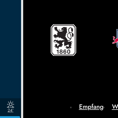
Empfang
W
24°