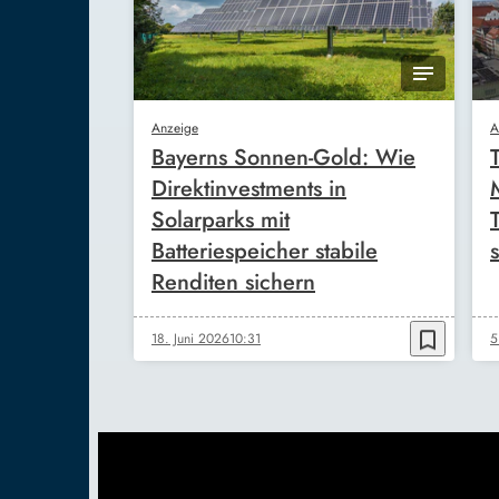
Anzeige
A
Bayerns Sonnen-Gold: Wie
Direktinvestments in
Solarparks mit
Batteriespeicher stabile
s
Renditen sichern
bookmark_border
18. Juni 2026
10:31
5