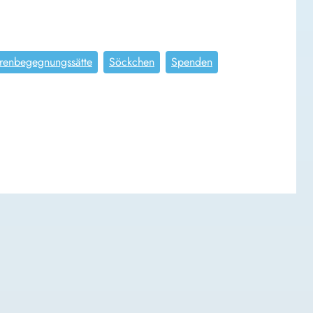
renbegegnungssätte
Söckchen
Spenden