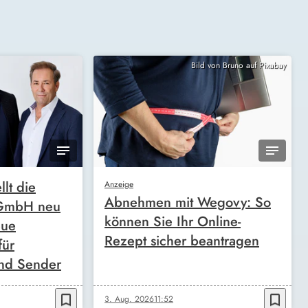
Bild von Bruno auf Pixabay
llt die
Anzeige
Abnehmen mit Wegovy: So
 GmbH neu
können Sie Ihr Online-
eue
Rezept sicher beantragen
für
nd Sender
bookmark_border
bookmark_border
3. Aug. 2026
11:52