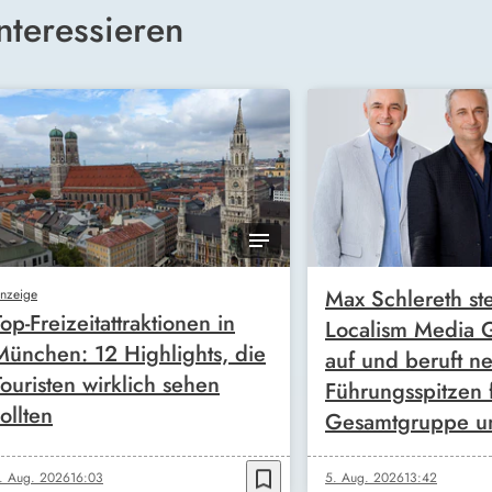
nteressieren
Max Schlereth ste
nzeige
Top-Freizeitattraktionen in
Localism Media
München: 12 Highlights, die
auf und beruft n
Touristen wirklich sehen
Führungsspitzen 
ollten
Gesamtgruppe u
bookmark_border
. Aug. 2026
16:03
5. Aug. 2026
13:42