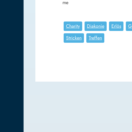
me
Charity
Diakonie
Erlös
G
Stricken
Treffen