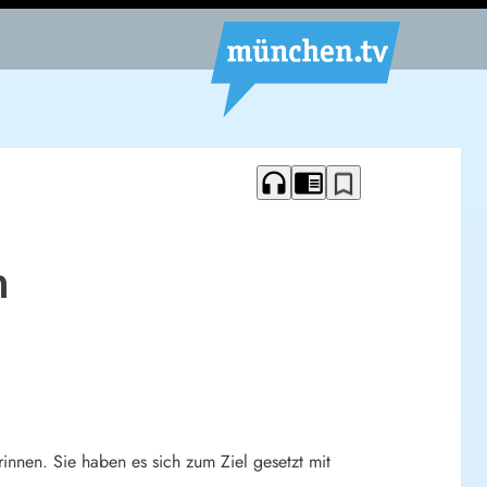
headphones
chrome_reader_mode
bookmark_border
n
innen. Sie haben es sich zum Ziel gesetzt mit