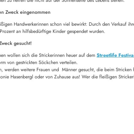
 zu helfen die nicht auf der Sonnenseite des Lebens stehen.
uten Zweck eingenommen
eißigen Handwerkerinnen schon viel bewirkt: Durch den Verkauf ihr
ozent an hilfsbedürftige Kinder gespendet wurden.
 Zweck gesucht!
en wollen sich die Strickerinnen heuer auf dem
Streetlife Festiva
orm von gestrickten Söckchen verteilen.
erden weitere Frauen und Männer gesucht, die beim Stricken hel
nie Hasenbergl oder von Zuhause aus! Wer die fleißigen Strickerinn