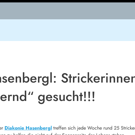
enbergl: Strickerinne
ernd“ gesucht!!!
der
Diakonie Hasenbergl
treffen sich jede Woche rund 25 Stricker