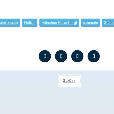
uter Zweck
Helfen
München-Hasenbergl
sammeln
Senio
Zurück