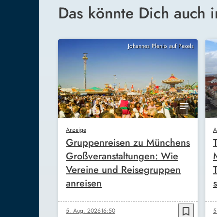
Das könnte Dich auch i
Johannes Plenio auf Pexels
Anzeige
A
Gruppenreisen zu Münchens
Großveranstaltungen: Wie
Vereine und Reisegruppen
anreisen
s
bookmark_border
5. Aug. 2026
16:50
5