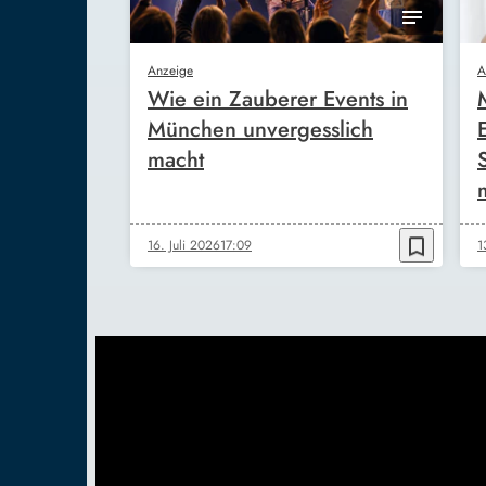
Anzeige
A
Wie ein Zauberer Events in
München unvergesslich
macht
bookmark_border
16. Juli 2026
17:09
1