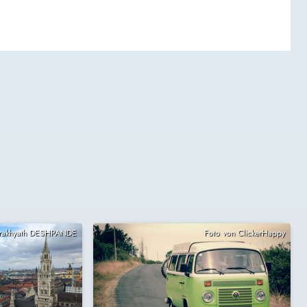
Prakhyath DESHPANDE
Foto von ClickerHappy