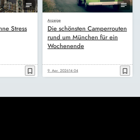
Anzeige
ne Stress
Die schönsten Camperrouten
rund um München für ein
Wochenende
bookmark_border
bookmark_border
9. Apr. 2026
14:04