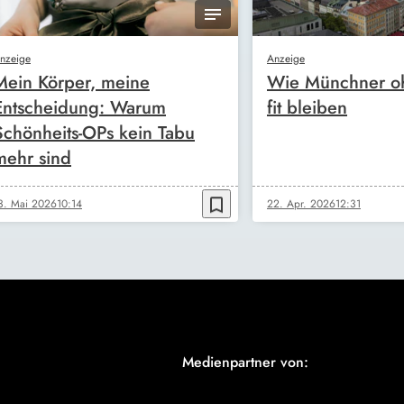
nzeige
Anzeige
Mein Körper, meine
Wie Münchner oh
Entscheidung: Warum
fit bleiben
Schönheits-OPs kein Tabu
mehr sind
bookmark_border
3. Mai 2026
10:14
22. Apr. 2026
12:31
Medienpartner von: