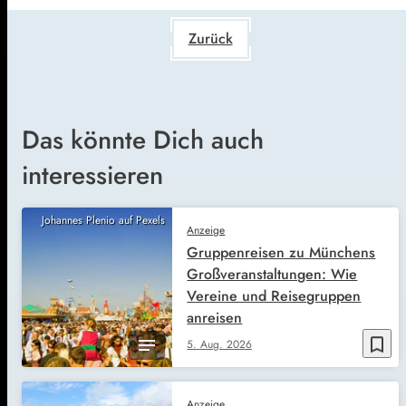
Zurück
Das könnte Dich auch
interessieren
Johannes Plenio auf Pexels
Anzeige
Gruppenreisen zu Münchens
Großveranstaltungen: Wie
Vereine und Reisegruppen
anreisen
bookmark_border
5. Aug. 2026
Anzeige