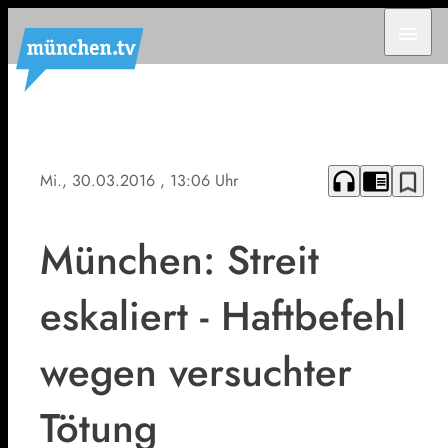
menu
headphones
chrome_reader_mode
bookmark_border
Mi., 30.03.2016
, 13:06 Uhr
München: Streit
eskaliert - Haftbefehl
wegen versuchter
Tötung