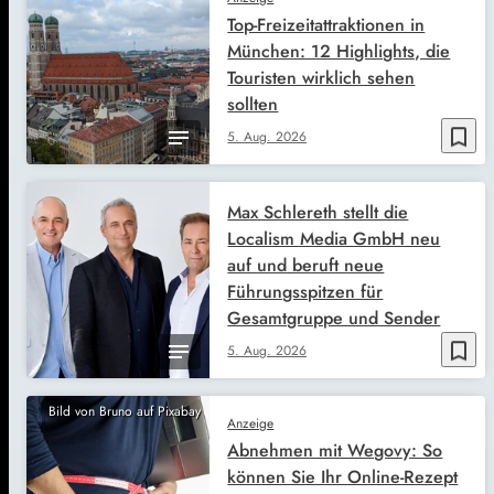
Top-Freizeitattraktionen in
München: 12 Highlights, die
Touristen wirklich sehen
sollten
bookmark_border
5. Aug. 2026
Max Schlereth stellt die
Localism Media GmbH neu
auf und beruft neue
Führungsspitzen für
Gesamtgruppe und Sender
bookmark_border
5. Aug. 2026
Bild von Bruno auf Pixabay
Anzeige
Abnehmen mit Wegovy: So
können Sie Ihr Online-Rezept