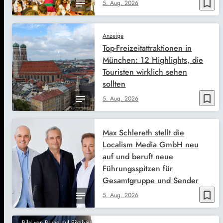
bookmark_border
5. Aug. 2026
Anzeige
Top-Freizeitattraktionen in
München: 12 Highlights, die
Touristen wirklich sehen
sollten
bookmark_border
5. Aug. 2026
Max Schlereth stellt die
Localism Media GmbH neu
auf und beruft neue
Führungsspitzen für
Gesamtgruppe und Sender
bookmark_border
5. Aug. 2026
Bild von Bruno auf Pixabay