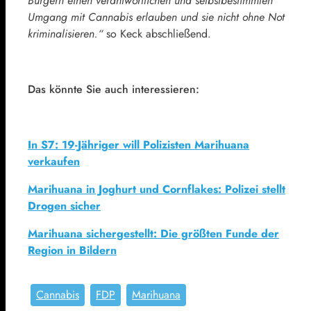
Bürgern einen verantwortlichen und selbstbestimmten
Umgang mit Cannabis erlauben und sie nicht ohne Not
kriminalisieren.“
so Keck abschließend.
Das könnte Sie auch interessieren:
In S7: 19-Jähriger will Polizisten Marihuana
verkaufen
Marihuana in Joghurt und Cornflakes: Polizei stellt
Drogen sicher
Marihuana sichergestellt: Die größten Funde der
Region in Bildern
Cannabis
FDP
Marihuana