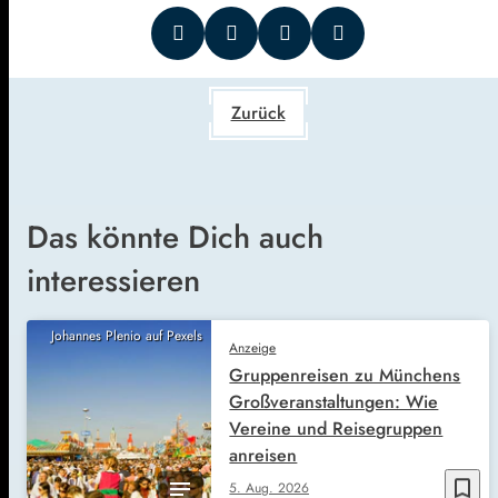
Zurück
Das könnte Dich auch
interessieren
Johannes Plenio auf Pexels
Anzeige
Gruppenreisen zu Münchens
Großveranstaltungen: Wie
Vereine und Reisegruppen
anreisen
bookmark_border
5. Aug. 2026