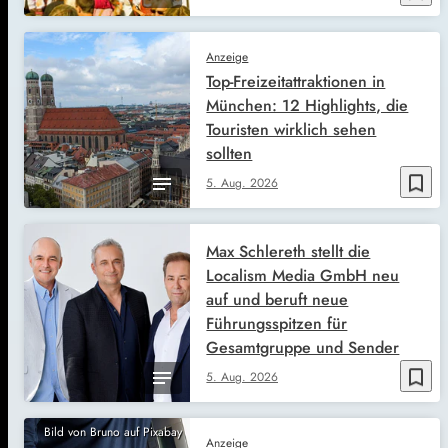
Anzeige
Top-Freizeitattraktionen in
München: 12 Highlights, die
Touristen wirklich sehen
sollten
bookmark_border
5. Aug. 2026
Max Schlereth stellt die
Localism Media GmbH neu
auf und beruft neue
Führungsspitzen für
Gesamtgruppe und Sender
bookmark_border
5. Aug. 2026
Bild von Bruno auf Pixabay
Anzeige