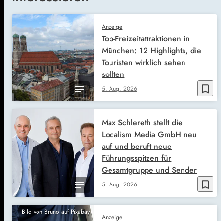
Anzeige
Top-Freizeitattraktionen in
München: 12 Highlights, die
Touristen wirklich sehen
sollten
bookmark_border
5. Aug. 2026
Max Schlereth stellt die
Localism Media GmbH neu
auf und beruft neue
Führungsspitzen für
Gesamtgruppe und Sender
bookmark_border
5. Aug. 2026
Bild von Bruno auf Pixabay
Anzeige