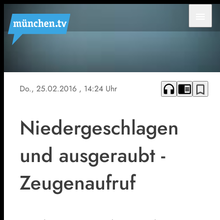
menu
Symbolfoto
headphones
chrome_reader_mode
bookmark_border
Do., 25.02.2016
, 14:24 Uhr
Niedergeschlagen
und ausgeraubt -
Zeugenaufruf