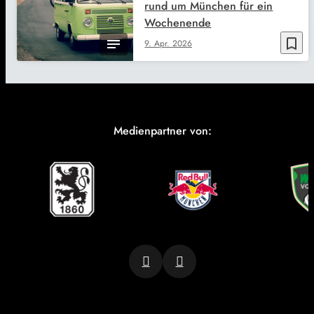
rund um München für ein
Wochenende
bookmark_border
9. Apr. 2026
Medienpartner von: