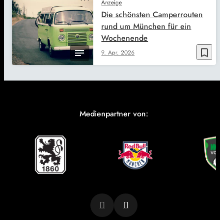
Anzeige
Die schönsten Camperrouten
rund um München für ein
Wochenende
bookmark_border
9. Apr. 2026
Medienpartner von: