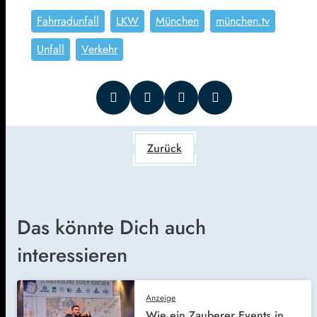
Fahrradunfall
LKW
München
münchen.tv
Unfall
Verkehr
Zurück
Das könnte Dich auch
interessieren
Anzeige
Wie ein Zauberer Events in