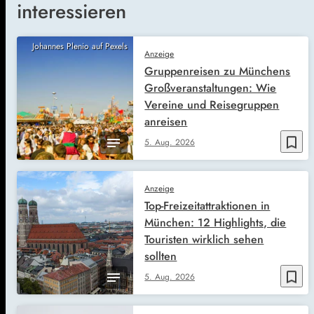
interessieren
Johannes Plenio auf Pexels
Anzeige
Gruppenreisen zu Münchens
Großveranstaltungen: Wie
Vereine und Reisegruppen
anreisen
bookmark_border
5. Aug. 2026
Anzeige
Top-Freizeitattraktionen in
München: 12 Highlights, die
Touristen wirklich sehen
sollten
bookmark_border
5. Aug. 2026