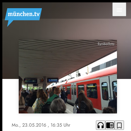
menu
Symbolfoto
headphones
chrome_reader_mode
bookmark_border
Mo., 23.05.2016
, 16:35 Uhr