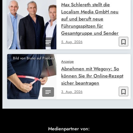
Max Schlereth stellt die
Localism Media GmbH neu
auf und beruft neue
Führungsspitzen für
Gesamtgruppe und Sender
bookmark_border
5. Aug. 2026
Bild von Bruno auf Pixabay
Anzeige
Abnehmen mit Wegovy: So
können Sie Ihr Online-Rezept
sicher beantragen
bookmark_border
3. Aug. 2026
Medienpartner von: