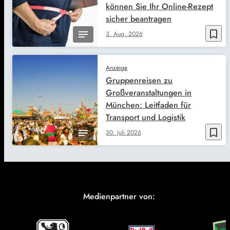
können Sie Ihr Online-Rezept
sicher beantragen
bookmark_border
3. Aug. 2026
Anzeige
Gruppenreisen zu
Großveranstaltungen in
München: Leitfaden für
Transport und Logistik
bookmark_border
30. Juli 2026
Medienpartner von: