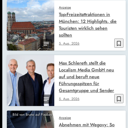
Anzeige
Top-Freizeitattraktionen in
München: 12 Highlights, die
Touristen wirklich sehen
sollten
bookmark_border
5. Aug. 2026
Max Schlereth stellt die
Localism Media GmbH neu
auf und beruft neue
Führungsspitzen für
Gesamtgruppe und Sender
bookmark_border
5. Aug. 2026
Bild von Bruno auf Pixabay
Anzeige
Abnehmen mit Wegovy: So