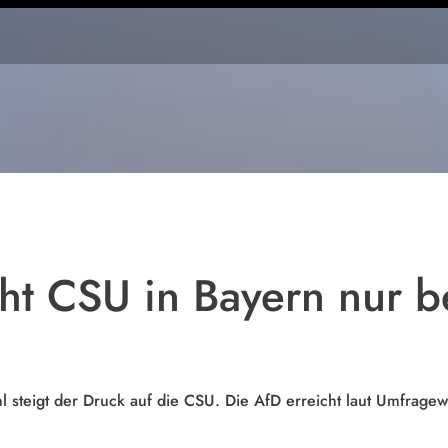
Die
Parteizentrale
der CSU in
München
ht CSU in Bayern nur b
 steigt der Druck auf die CSU. Die AfD erreicht laut Umfragew