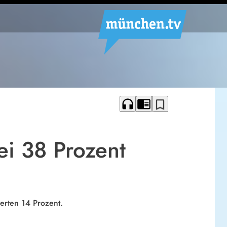
headphones
chrome_reader_mode
bookmark_border
ei 38 Prozent
erten 14 Prozent.