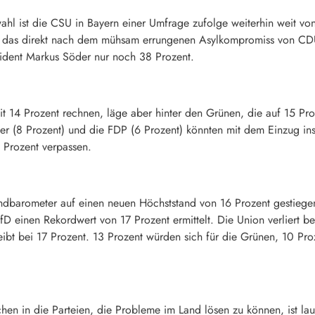
hl ist die CSU in Bayern einer Umfrage zufolge weiterhin weit von
a, das direkt nach dem mühsam errungenen Asylkompromiss von CD
sident Markus Söder nur noch 38 Prozent.
mit 14 Prozent rechnen, läge aber hinter den Grünen, die auf 15 P
hler (8 Prozent) und die FDP (6 Prozent) könnten mit dem Einzug i
i Prozent verpassen.
endbarometer auf einen neuen Höchststand von 16 Prozent gestiegen
AfD einen Rekordwert von 17 Prozent ermittelt. Die Union verliert 
bt bei 17 Prozent. 13 Prozent würden sich für die Grünen, 10 Proz
chen in die Parteien, die Probleme im Land lösen zu können, ist l