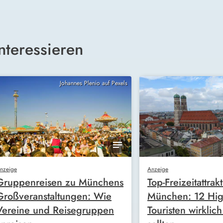
nteressieren
Johannes Plenio auf Pexels
nzeige
Anzeige
Gruppenreisen zu Münchens
Top-Freizeitattrak
Großveranstaltungen: Wie
München: 12 High
Vereine und Reisegruppen
Touristen wirklic