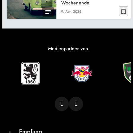
Wochenende
bookmark_border
9. Apr. 2026
Medienpartner von:
Empfang