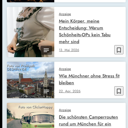
Anzeige
Mein Körper, meine
Entscheidung: Warum
Schönheits-OPs kein Tabu
mehr sind
bookmark_border
13. Mai 2026
Foto von Prakhyath
Anzeige
DESHPANDE
Wie Münchner ohne Stress fit
bleiben
bookmark_border
22. Apr. 2026
Foto von ClickerHappy
Anzeige
Die schönsten Camperrouten
rund um München für ein