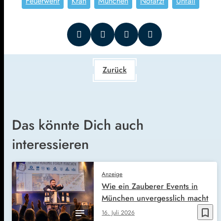
Feuerwehr
Kran
München
Notarzt
Unfall
Zurück
Das könnte Dich auch
interessieren
Anzeige
Wie ein Zauberer Events in
München unvergesslich macht
bookmark_border
16. Juli 2026