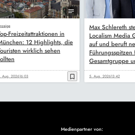
Max Schlereth ste
nzeige
Top-Freizeitattraktionen in
Localism Media
München: 12 Highlights, die
auf und beruft n
Touristen wirklich sehen
Führungsspitzen 
ollten
Gesamtgruppe u
bookmark_border
. Aug. 2026
16:03
5. Aug. 2026
13:42
Medienpartner von: