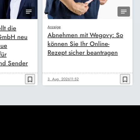
llt die
Anzeige
Abnehmen mit Wegovy: So
 GmbH neu
können Sie Ihr Online-
eue
Rezept sicher beantragen
für
nd Sender
bookmark_border
bookmark_border
3. Aug. 2026
11:52