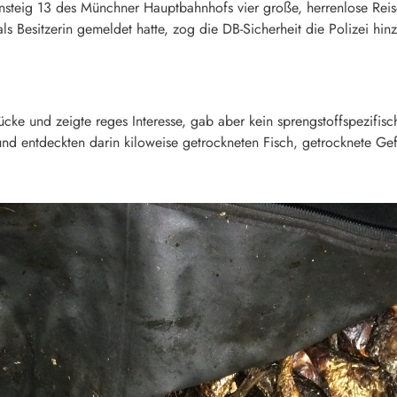
eig 13 des Münchner Hauptbahnhofs vier große, herrenlose Reis
ls Besitzerin gemeldet hatte, zog die DB-Sicherheit die Polizei 
cke und zeigte reges Interesse, gab aber kein sprengstoffspezifis
und entdeckten darin kiloweise getrockneten Fisch, getrocknete Ge