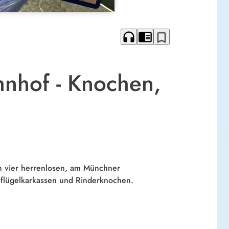
headphones
chrome_reader_mode
bookmark_border
nhof - Knochen,
n vier herrenlosen, am Münchner
flügelkarkassen und Rinderknochen.