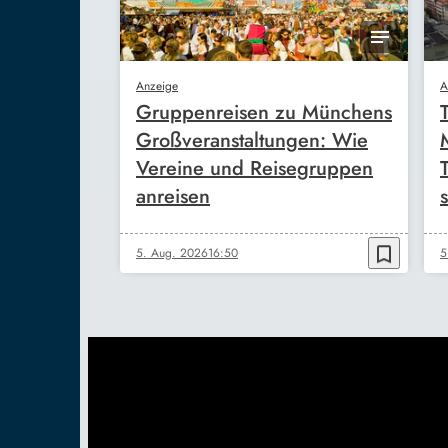
Anzeige
A
Gruppenreisen zu Münchens
Großveranstaltungen: Wie
Vereine und Reisegruppen
anreisen
s
bookmark_border
5. Aug. 2026
16:50
5