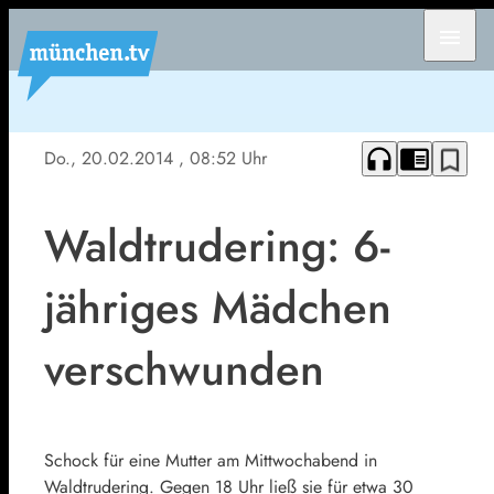
menu
headphones
chrome_reader_mode
bookmark_border
Do., 20.02.2014
, 08:52 Uhr
Waldtrudering: 6-
jähriges Mädchen
verschwunden
Schock für eine Mutter am Mittwochabend in
Waldtrudering. Gegen 18 Uhr ließ sie für etwa 30