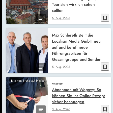
Touristen wirklich sehen
sollten
bookmark_border
5. Aug. 2026
Max Schlereth stellt die
Localism Media GmbH neu
auf und beruft neue
Führungsspitzen für
Gesamtgruppe und Sender
bookmark_border
5. Aug. 2026
Bild von Bruno auf Pixabay
Anzeige
Abnehmen mit Wegovy: So
können Sie Ihr Online-Rezept
sicher beantragen
bookmark_border
3. Aug. 2026