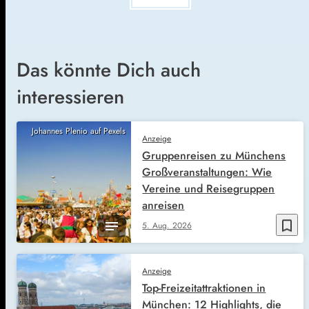
Das könnte Dich auch
interessieren
Johannes Plenio auf Pexels
Anzeige
Gruppenreisen zu Münchens
Großveranstaltungen: Wie
Vereine und Reisegruppen
anreisen
bookmark_border
5. Aug. 2026
Anzeige
Top-Freizeitattraktionen in
München: 12 Highlights, die