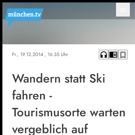
menu
headphones
chrome_reader_mode
bookmark_border
Fr., 19.12.2014
, 16:35 Uhr
Wandern statt Ski
fahren -
Tourismusorte warten
vergeblich auf