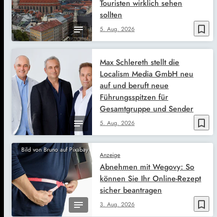
Touristen wirklich sehen
sollten
bookmark_border
5. Aug. 2026
Max Schlereth stellt die
Localism Media GmbH neu
auf und beruft neue
Führungsspitzen für
Gesamtgruppe und Sender
bookmark_border
5. Aug. 2026
Bild von Bruno auf Pixabay
Anzeige
Abnehmen mit Wegovy: So
können Sie Ihr Online-Rezept
sicher beantragen
bookmark_border
3. Aug. 2026