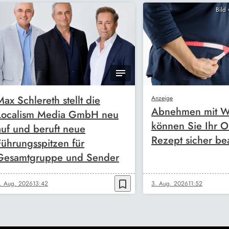
Bild
Max Schlereth stellt die
Anzeige
Abnehmen mit W
Localism Media GmbH neu
können Sie Ihr O
auf und beruft neue
Rezept sicher be
Führungsspitzen für
Gesamtgruppe und Sender
bookmark_border
. Aug. 2026
13:42
3. Aug. 2026
11:52