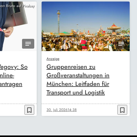
 von Bruno auf Pixabay
Anzeige
egovy: So
Gruppenreisen zu
nline-
Großveranstaltungen in
antragen
München: Leitfaden für
Transport und Logistik
bookmark_border
bookmark_border
30. Juli 2026
14:38