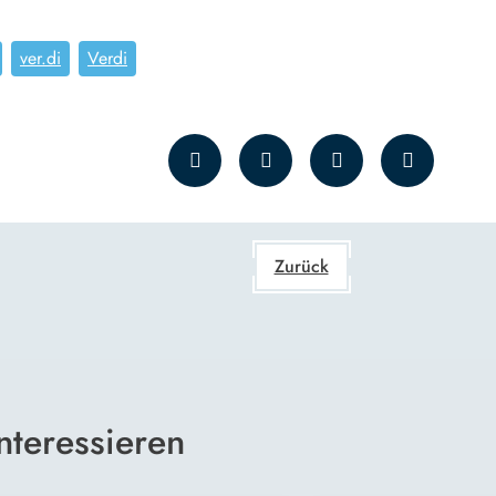
ver.di
Verdi
Zurück
nteressieren