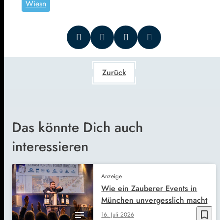
Wiesn
Zurück
Das könnte Dich auch
interessieren
Anzeige
Wie ein Zauberer Events in
München unvergesslich macht
bookmark_border
16. Juli 2026