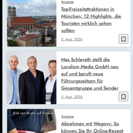
Anzeige
Top-Freizeitattraktionen in
München: 12 Highlights, die
Touristen wirklich sehen
sollten
bookmark_border
5. Aug. 2026
Max Schlereth stellt die
Localism Media GmbH neu
auf und beruft neue
Führungsspitzen für
Gesamtgruppe und Sender
bookmark_border
5. Aug. 2026
Bild von Bruno auf Pixabay
Anzeige
Abnehmen mit Wegovy: So
können Sie Ihr Online-Rezept