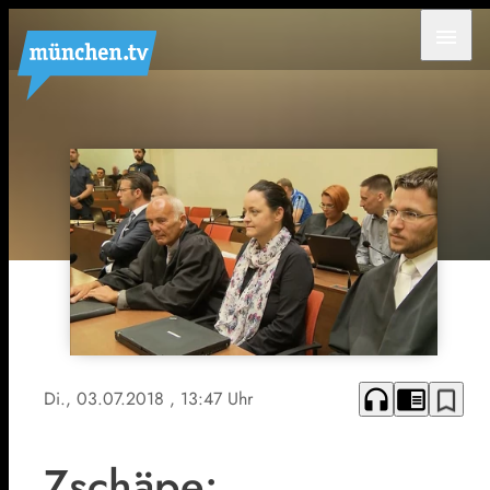
menu
headphones
chrome_reader_mode
bookmark_border
Di., 03.07.2018
, 13:47 Uhr
Zschäpe: