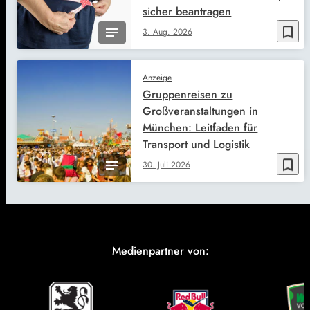
sicher beantragen
bookmark_border
3. Aug. 2026
Anzeige
Gruppenreisen zu
Großveranstaltungen in
München: Leitfaden für
Transport und Logistik
bookmark_border
30. Juli 2026
Medienpartner von: