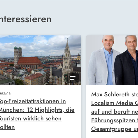
nteressieren
Max Schlereth ste
nzeige
Top-Freizeitattraktionen in
Localism Media
München: 12 Highlights, die
auf und beruft n
Touristen wirklich sehen
Führungsspitzen 
ollten
Gesamtgruppe u