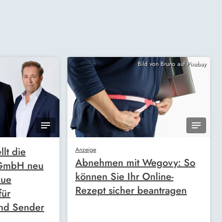
Bild von Bruno auf Pixabay
llt die
Anzeige
Abnehmen mit Wegovy: So
 GmbH neu
können Sie Ihr Online-
eue
Rezept sicher beantragen
für
nd Sender