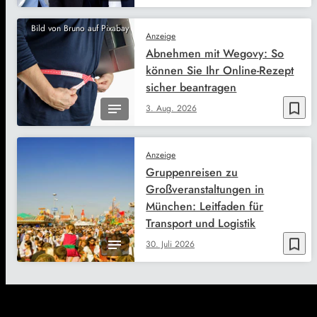
Bild von Bruno auf Pixabay
Anzeige
Abnehmen mit Wegovy: So
können Sie Ihr Online-Rezept
sicher beantragen
bookmark_border
3. Aug. 2026
Anzeige
Gruppenreisen zu
Großveranstaltungen in
München: Leitfaden für
Transport und Logistik
bookmark_border
30. Juli 2026