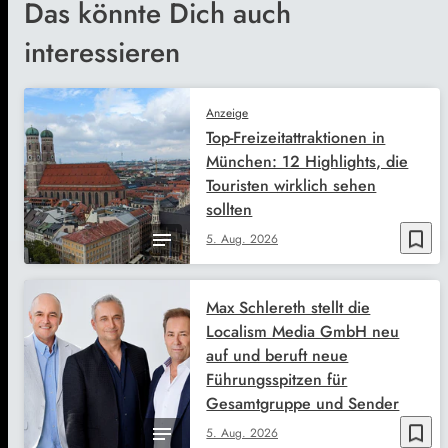
Das könnte Dich auch
interessieren
Anzeige
Top-Freizeitattraktionen in
München: 12 Highlights, die
Touristen wirklich sehen
sollten
bookmark_border
5. Aug. 2026
Max Schlereth stellt die
Localism Media GmbH neu
auf und beruft neue
Führungsspitzen für
Gesamtgruppe und Sender
bookmark_border
5. Aug. 2026