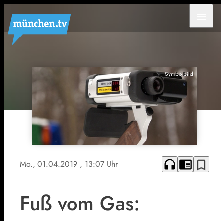
menu
Symbolbild
headphones
chrome_reader_mode
bookmark_border
Mo., 01.04.2019
, 13:07 Uhr
Fuß vom Gas: