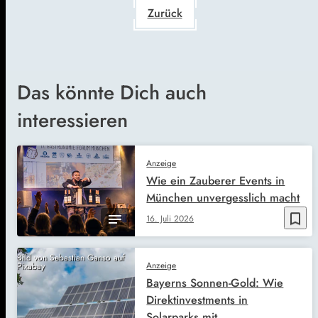
Zurück
Das könnte Dich auch
interessieren
Anzeige
Wie ein Zauberer Events in
München unvergesslich macht
bookmark_border
16. Juli 2026
Bild von Sebastian Ganso auf
Anzeige
Pixabay
Bayerns Sonnen-Gold: Wie
Direktinvestments in
Solarparks mit