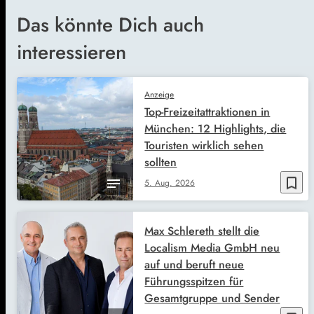
Das könnte Dich auch
interessieren
Anzeige
Top-Freizeitattraktionen in
München: 12 Highlights, die
Touristen wirklich sehen
sollten
bookmark_border
5. Aug. 2026
Max Schlereth stellt die
Localism Media GmbH neu
auf und beruft neue
Führungsspitzen für
Gesamtgruppe und Sender