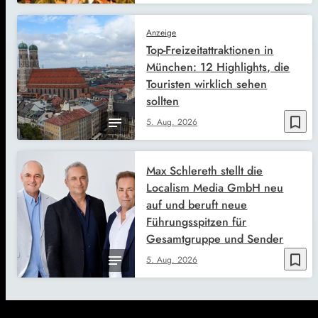
Anzeige
Top-Freizeitattraktionen in
München: 12 Highlights, die
Touristen wirklich sehen
sollten
bookmark_border
5. Aug. 2026
Max Schlereth stellt die
Localism Media GmbH neu
auf und beruft neue
Führungsspitzen für
Gesamtgruppe und Sender
bookmark_border
5. Aug. 2026