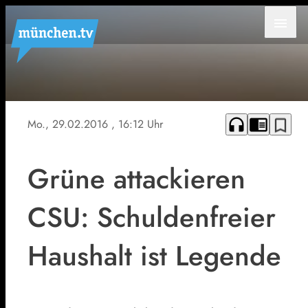
menu
headphones
chrome_reader_mode
bookmark_border
Mo., 29.02.2016
, 16:12 Uhr
Grüne attackieren
CSU: Schuldenfreier
Haushalt ist Legende