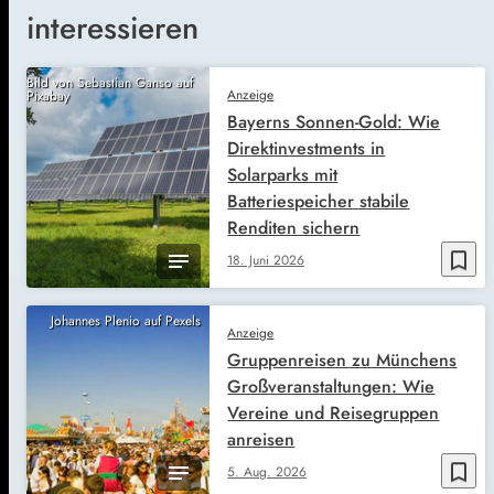
interessieren
Bild von Sebastian Ganso auf
Anzeige
Pixabay
Bayerns Sonnen-Gold: Wie
Direktinvestments in
Solarparks mit
Batteriespeicher stabile
Renditen sichern
bookmark_border
18. Juni 2026
Johannes Plenio auf Pexels
Anzeige
Gruppenreisen zu Münchens
Großveranstaltungen: Wie
Vereine und Reisegruppen
anreisen
bookmark_border
5. Aug. 2026