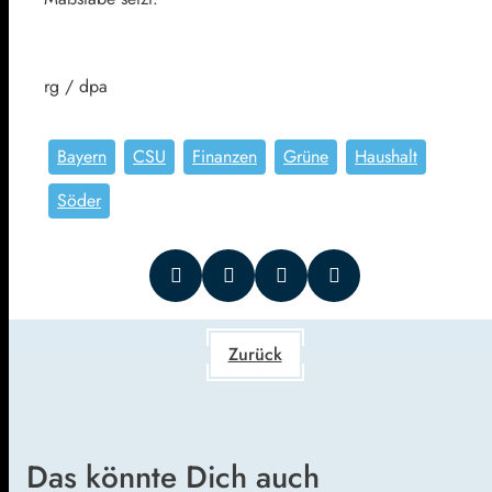
rg / dpa
Bayern
CSU
Finanzen
Grüne
Haushalt
Söder
Zurück
Das könnte Dich auch