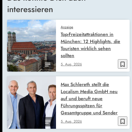
interessieren
Anzeige
Top-Freizeitattraktionen in
München: 12 Highlights, die
Touristen wirklich sehen
sollten
bookmark_border
5. Aug. 2026
Max Schlereth stellt die
Localism Media GmbH neu
auf und beruft neue
Führungsspitzen für
Gesamtgruppe und Sender
bookmark_border
5. Aug. 2026