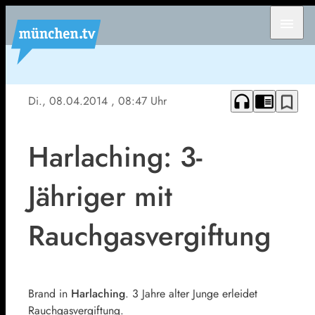
menu
headphones
chrome_reader_mode
bookmark_border
Di., 08.04.2014
, 08:47 Uhr
Harlaching: 3-
Jähriger mit
Rauchgasvergiftung
Brand in
Harlaching
. 3 Jahre alter Junge erleidet
Rauchgasvergiftung.