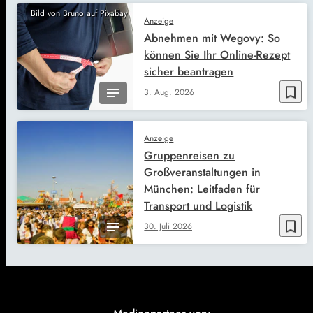
Bild von Bruno auf Pixabay
Anzeige
Abnehmen mit Wegovy: So
können Sie Ihr Online-Rezept
sicher beantragen
bookmark_border
3. Aug. 2026
Anzeige
Gruppenreisen zu
Großveranstaltungen in
München: Leitfaden für
Transport und Logistik
bookmark_border
30. Juli 2026