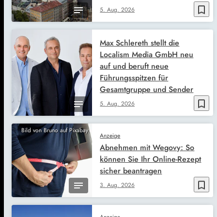
bookmark_border
5. Aug. 2026
Max Schlereth stellt die
Localism Media GmbH neu
auf und beruft neue
Führungsspitzen für
Gesamtgruppe und Sender
bookmark_border
5. Aug. 2026
Bild von Bruno auf Pixabay
Anzeige
Abnehmen mit Wegovy: So
können Sie Ihr Online-Rezept
sicher beantragen
bookmark_border
3. Aug. 2026
Anzeige