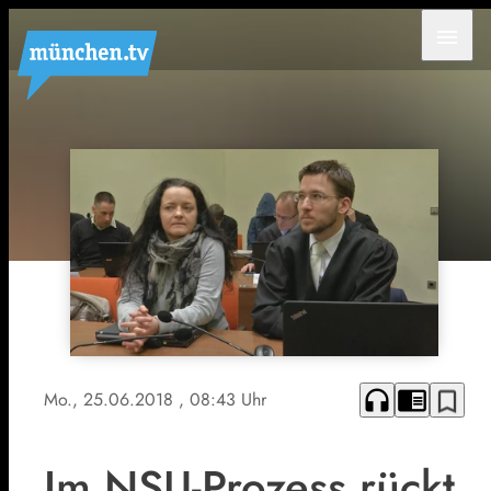
menu
headphones
chrome_reader_mode
bookmark_border
Mo., 25.06.2018
, 08:43 Uhr
Im NSU-Prozess rückt