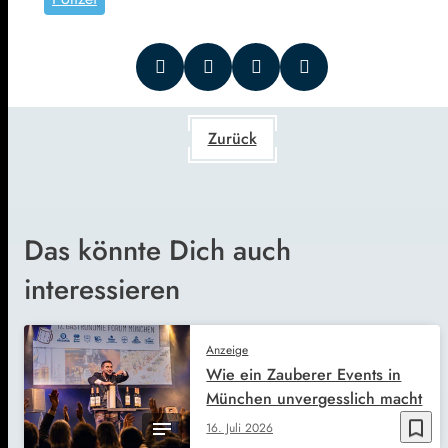
Zurück
Das könnte Dich auch
interessieren
Anzeige
Wie ein Zauberer Events in
München unvergesslich macht
bookmark_border
16. Juli 2026