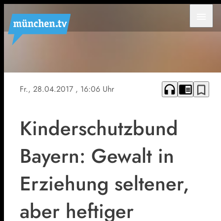
menu
headphones
chrome_reader_mode
bookmark_border
Fr., 28.04.2017
, 16:06 Uhr
Kinderschutzbund
Bayern: Gewalt in
Erziehung seltener,
aber heftiger