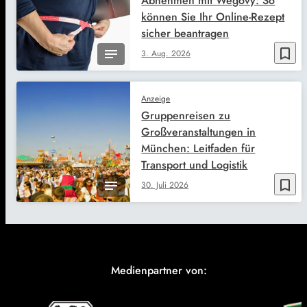
Abnehmen mit Wegovy: So
können Sie Ihr Online-Rezept
sicher beantragen
bookmark_border
3. Aug. 2026
Anzeige
Gruppenreisen zu
Großveranstaltungen in
München: Leitfaden für
Transport und Logistik
bookmark_border
30. Juli 2026
Medienpartner von: