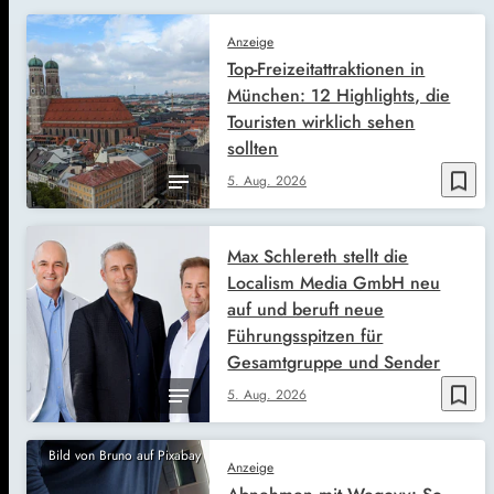
Anzeige
Top-Freizeitattraktionen in
München: 12 Highlights, die
Touristen wirklich sehen
sollten
bookmark_border
5. Aug. 2026
Max Schlereth stellt die
Localism Media GmbH neu
auf und beruft neue
Führungsspitzen für
Gesamtgruppe und Sender
bookmark_border
5. Aug. 2026
Bild von Bruno auf Pixabay
Anzeige