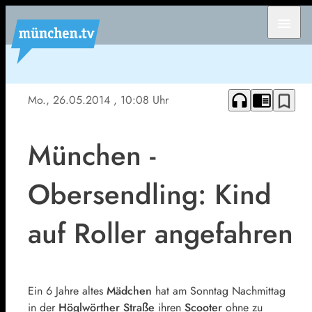
menu
headphones
chrome_reader_mode
bookmark_border
Mo., 26.05.2014
, 10:08 Uhr
München -
Obersendling: Kind
auf Roller angefahren
Ein 6 Jahre altes
Mädchen
hat am Sonntag Nachmittag
in der
Höglwörther Straße
ihren
Scooter
ohne zu