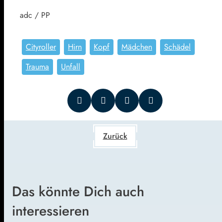
adc / PP
Cityroller
Hirn
Kopf
Mädchen
Schädel
Trauma
Unfall
Zurück
Das könnte Dich auch
interessieren