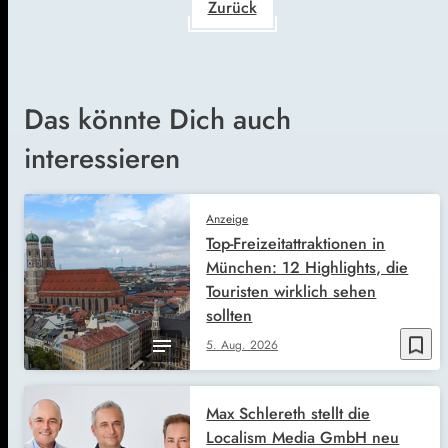
Zurück
Das könnte Dich auch
interessieren
Anzeige
Top-Freizeitattraktionen in
München: 12 Highlights, die
Touristen wirklich sehen
sollten
bookmark_border
5. Aug. 2026
Max Schlereth stellt die
Localism Media GmbH neu