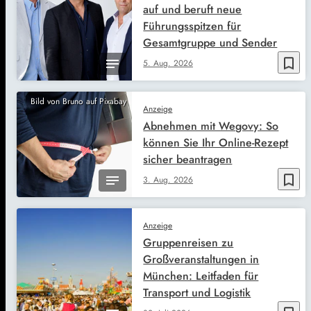
auf und beruft neue
Führungsspitzen für
Gesamtgruppe und Sender
bookmark_border
5. Aug. 2026
Bild von Bruno auf Pixabay
Anzeige
Abnehmen mit Wegovy: So
können Sie Ihr Online-Rezept
sicher beantragen
bookmark_border
3. Aug. 2026
Anzeige
Gruppenreisen zu
Großveranstaltungen in
München: Leitfaden für
Transport und Logistik