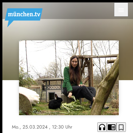
menu
headphones
chrome_reader_mode
bookmark_border
Mo., 25.03.2024
, 12:30 Uhr