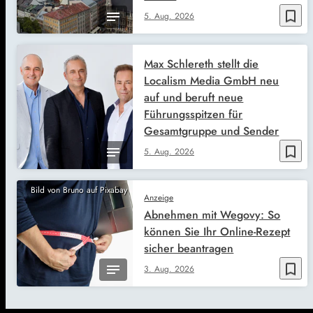
bookmark_border
5. Aug. 2026
Max Schlereth stellt die
Localism Media GmbH neu
auf und beruft neue
Führungsspitzen für
Gesamtgruppe und Sender
bookmark_border
5. Aug. 2026
Bild von Bruno auf Pixabay
Anzeige
Abnehmen mit Wegovy: So
können Sie Ihr Online-Rezept
sicher beantragen
bookmark_border
3. Aug. 2026