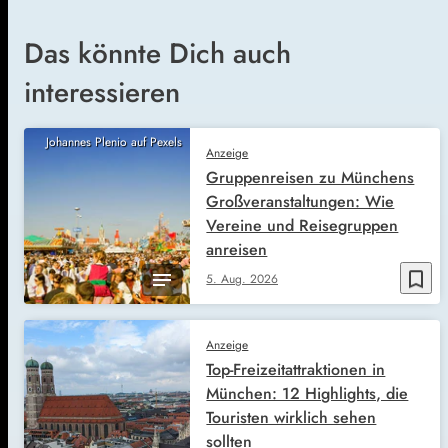
Das könnte Dich auch
interessieren
Johannes Plenio auf Pexels
Anzeige
Gruppenreisen zu Münchens
Großveranstaltungen: Wie
Vereine und Reisegruppen
anreisen
bookmark_border
5. Aug. 2026
Anzeige
Top-Freizeitattraktionen in
München: 12 Highlights, die
Touristen wirklich sehen
sollten