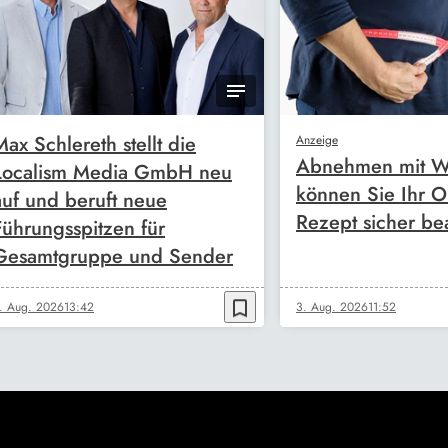
Max Schlereth stellt die
Anzeige
Abnehmen mit W
Localism Media GmbH neu
können Sie Ihr O
auf und beruft neue
Rezept sicher be
Führungsspitzen für
Gesamtgruppe und Sender
bookmark_border
. Aug. 2026
13:42
3. Aug. 2026
11:52