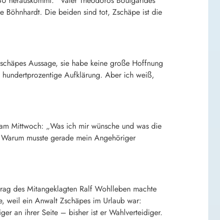
NSU herauskommt.“ Vater Theodoros Boulgarides
öhnhardt. Die beiden sind tot, Zschäpe ist die
Zschäpes Aussage, sie habe keine große Hoffnung
e hundertprozentige Aufklärung. Aber ich weiß,
“ am Mittwoch: „Was ich mir wünsche und was die
e: Warum musste gerade mein Angehöriger
trag des Mitangeklagten Ralf Wohlleben machte
e, weil ein Anwalt Zschäpes im Urlaub war:
er an ihrer Seite – bisher ist er Wahlverteidiger.