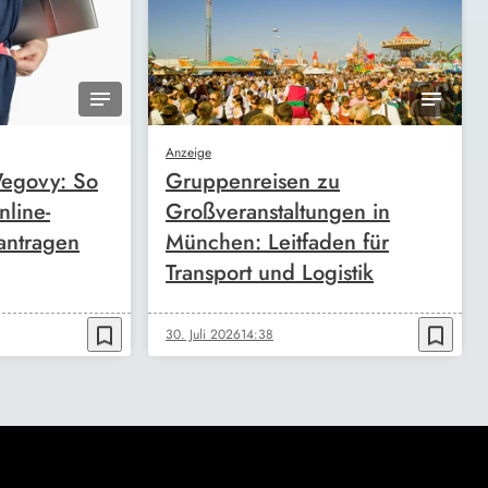
Anzeige
egovy: So
Gruppenreisen zu
nline-
Großveranstaltungen in
antragen
München: Leitfaden für
Transport und Logistik
bookmark_border
bookmark_border
30. Juli 2026
14:38