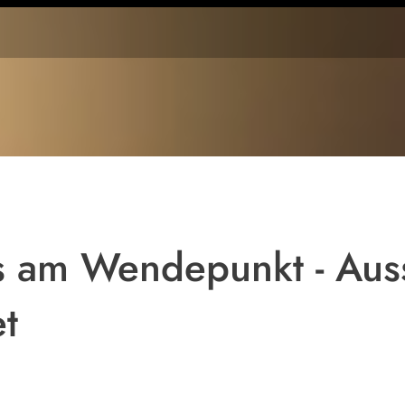
Beate Zschäpe im
Oberlandesgericht
s am Wendepunkt - Aus
et