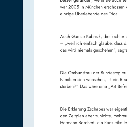
besser gefunden, wenn sie auch se
war 2005 in München erschossen w
einzige Überlebende des Trios.
Auch Gamze Kubasik, die Tochter 
– „weil ich einfach glaube, dass d
das wird niemals geschehen“, sagte
Die Ombudsfrau der Bundesregierun
Familien sich wünschen, ist ein 
sterben?“ Das wäre eine „Art Befre
Die Erklärung Zschäpes war eigent
den Zeitplan aber zunichte, mehrer
Hermann Borchert, ein Kanzleikolleg