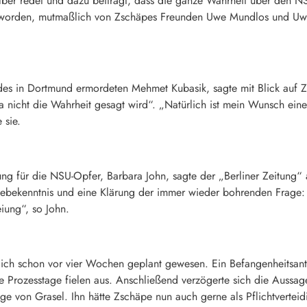
lber redet und dazu beiträgt, dass die ganze Wahrheit über den 
orden, mutmaßlich von Zschäpes Freunden Uwe Mundlos und Uwe B
des in Dortmund ermordeten Mehmet Kubasik, sagte mit Blick auf 
a nicht die Wahrheit gesagt wird“. „Natürlich ist mein Wunsch ein
 sie.
g für die NSU-Opfer, Barbara John, sagte der „Berliner Zeitung
Reuebekenntnis und eine Klärung der immer wieder bohrenden Frag
iung“, so John.
lich schon vor vier Wochen geplant gewesen. Ein Befangenheitsan
e Prozesstage fielen aus. Anschließend verzögerte sich die Aussag
e von Grasel. Ihn hätte Zschäpe nun auch gerne als Pflichtverteidig