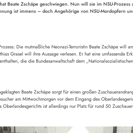
hat Beate Zschäpe geschwiegen. Nun will sie im NSU-Prozess 
Spannung ist immens – doch Angehörige von NSU-Mordopfern u
ess: Die mutmaßliche Neonazi-Terroristin Beate Zschäpe will am 
hias Grasel will ihre Aussage verlesen. Er hat eine umfassende Er
nthalten, die die Bundesanwaltschaft dem „Nationalsozialistischen
geklagten Beate Zschäpe sorgt für einen großen Zuschauerandrang
Besucher am Mittwochmorgen vor dem Eingang des Oberlandesgerich
 Oberlandesgerichts ist allerdings nur Platz für rund 50 Zuschauer