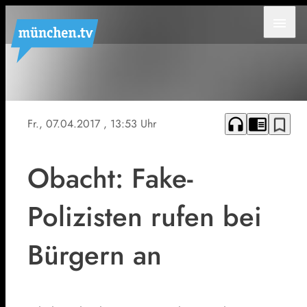
menu
Immer mehr
Betrugsdelikte
geschehen
headphones
chrome_reader_mode
bookmark_border
Fr., 07.04.2017
, 13:53 Uhr
über das
Telefon.
Obacht: Fake-
Polizisten rufen bei
Bürgern an