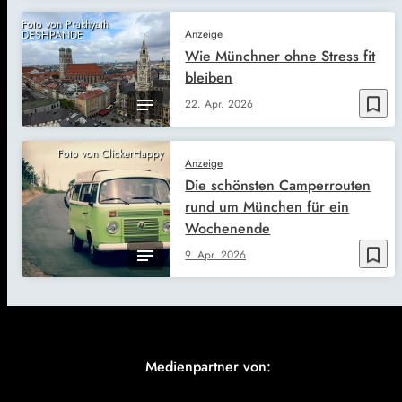
Foto von Prakhyath
Anzeige
DESHPANDE
Wie Münchner ohne Stress fit
bleiben
bookmark_border
22. Apr. 2026
Foto von ClickerHappy
Anzeige
Die schönsten Camperrouten
rund um München für ein
Wochenende
bookmark_border
9. Apr. 2026
Medienpartner von: