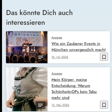
Das könnte Dich auch
interessieren
Anzeige
Wie ein Zauberer Events in
München unvergesslich macht
bookmark_border
16. Juli 2026
Anzeige
Mein Körper, meine
Entscheidung: Warum
Schönheits-OPs kein Tabu
mehr sind
bookmark_border
13. Mai 2026