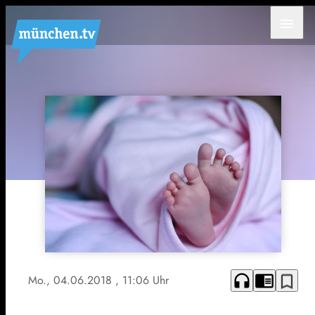
menu
headphones
chrome_reader_mode
bookmark_border
Mo., 04.06.2018
, 11:06 Uhr