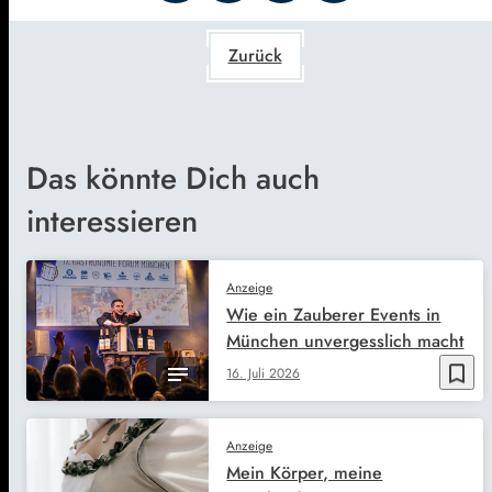
Zurück
Das könnte Dich auch
interessieren
Anzeige
Wie ein Zauberer Events in
München unvergesslich macht
bookmark_border
16. Juli 2026
Anzeige
Mein Körper, meine