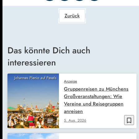
Zurück
Das könnte Dich auch
interessieren
Johannes Plenio auf Pexels
Anzeige
Gruppenreisen zu Münchens
Großveranstaltungen: Wie
Vereine und Reisegruppen
anreisen
bookmark_border
5. Aug. 2026