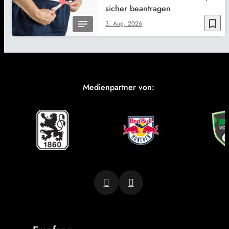
sicher beantragen
bookmark_border
3. Aug. 2026
Medienpartner von: