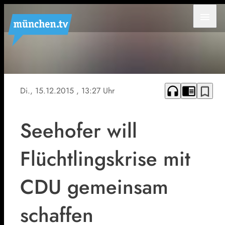
menu
Horst Seehofer will
eine
Flüchtlingsobergrenze
headphones
chrome_reader_mode
bookmark_border
Di., 15.12.2015
, 13:27 Uhr
Seehofer will
Flüchtlingskrise mit
CDU gemeinsam
schaffen