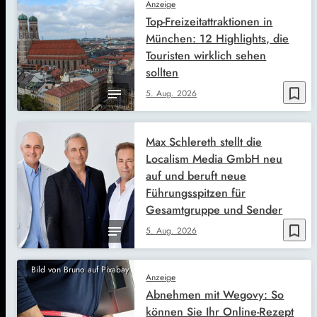
Anzeige
Top-Freizeitattraktionen in
München: 12 Highlights, die
Touristen wirklich sehen
sollten
bookmark_border
5. Aug. 2026
Max Schlereth stellt die
Localism Media GmbH neu
auf und beruft neue
Führungsspitzen für
Gesamtgruppe und Sender
bookmark_border
5. Aug. 2026
Bild von Bruno auf Pixabay
Anzeige
Abnehmen mit Wegovy: So
können Sie Ihr Online-Rezept