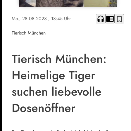
headphones
chrome_reader_mode
bookmark_border
Mo., 28.08.2023
, 18:45 Uhr
Tierisch München
Tierisch München:
Heimelige Tiger
suchen liebevolle
Dosenöffner