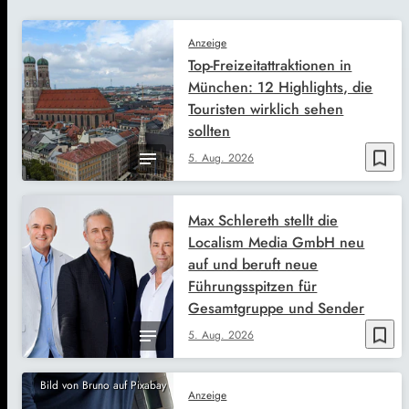
Anzeige
Top-Freizeitattraktionen in
München: 12 Highlights, die
Touristen wirklich sehen
sollten
bookmark_border
5. Aug. 2026
Max Schlereth stellt die
Localism Media GmbH neu
auf und beruft neue
Führungsspitzen für
Gesamtgruppe und Sender
bookmark_border
5. Aug. 2026
Bild von Bruno auf Pixabay
Anzeige