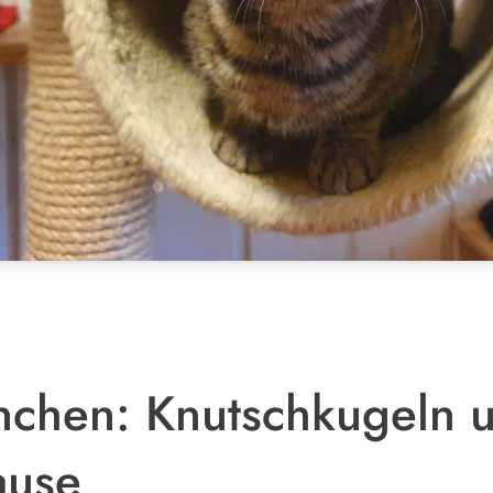
nchen: Knutschkugeln 
ause