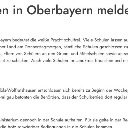
en in Oberbayern meld
bayern bedeutet die weiße Pracht schulfrei. Viele Schulen lassen au
ner Land am Donnerstagmorgen, sämtliche Schulen geschlossen zu 
n, Eltern von Schülern an den Grund- und Mittelschulen sowie an 
richt zu schicken. Auch viele Schulen im Landkreis Traunstein und 
ölz-Wolfratshausen entschlossen sich bereits zu Beginn der Woche,
allgäu betonten die Behörden, dass der Schulbetrieb dort regulär s
inisterium dennoch in der Schule aufhalten. Für sie gelte in der Re
 die trotz schwieriger Bedingungen in die Schulen kommen.