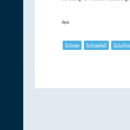
dpa.
Schnee
Schneefall
Schulfre