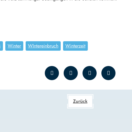
i
Winter
WIntereinbruch
Winterzeit
Zurück