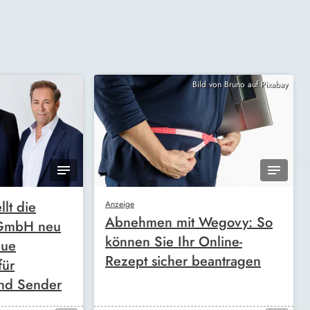
Bild von Bruno auf Pixabay
llt die
Anzeige
Abnehmen mit Wegovy: So
 GmbH neu
können Sie Ihr Online-
eue
Rezept sicher beantragen
für
nd Sender