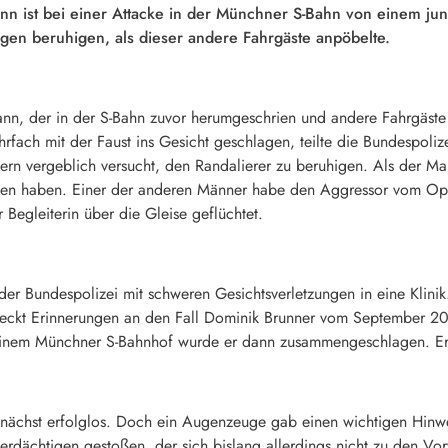
nn ist bei einer Attacke in der Münchner S-Bahn von einem jun
rigen beruhigen, als dieser andere Fahrgäste anpöbelte.
n, der in der S-Bahn zuvor herumgeschrien und andere Fahrgäste
fach mit der Faust ins Gesicht geschlagen, teilte die Bundespolize
n vergeblich versucht, den Randalierer zu beruhigen. Als der Man
en haben. Einer der anderen Männer habe den Aggressor vom Opfe
 Begleiterin über die Gleise geflüchtet.
er Bundespolizei mit schweren Gesichtsverletzungen in eine Klinik
 weckt Erinnerungen an den Fall Dominik Brunner vom September 2
 einem Münchner S-Bahnhof wurde er dann zusammengeschlagen. Er
nächst erfolglos. Doch ein Augenzeuge gab einen wichtigen Hinwei
tverdächtigen gestoßen, der sich bislang allerdings nicht zu den Vo