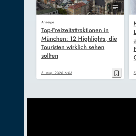
Anzeige
Top-Freizeitattraktionen in
München: 12 Highlights, die
Touristen wirklich sehen
sollten
bookmark_border
5. Aug. 2026
16:03
5