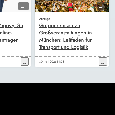
Anzeige
egovy: So
Gruppenreisen zu
nline-
Großveranstaltungen in
antragen
München: Leitfaden für
Transport und Logistik
bookmark_border
bookmark_border
30. Juli 2026
14:38