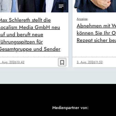
Max Schlereth stellt die
Anzeige
Abnehmen mit W
Localism Media GmbH neu
können Sie Ihr O
auf und beruft neue
Rezept sicher be
Führungsspitzen für
Gesamtgruppe und Sender
bookmark_border
. Aug. 2026
13:42
3. Aug. 2026
11:52
Medienpartner von: