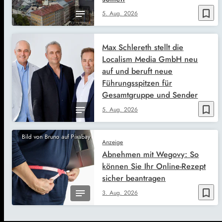
bookmark_border
5. Aug. 2026
Max Schlereth stellt die
Localism Media GmbH neu
auf und beruft neue
Führungsspitzen für
Gesamtgruppe und Sender
bookmark_border
5. Aug. 2026
Bild von Bruno auf Pixabay
Anzeige
Abnehmen mit Wegovy: So
können Sie Ihr Online-Rezept
sicher beantragen
bookmark_border
3. Aug. 2026