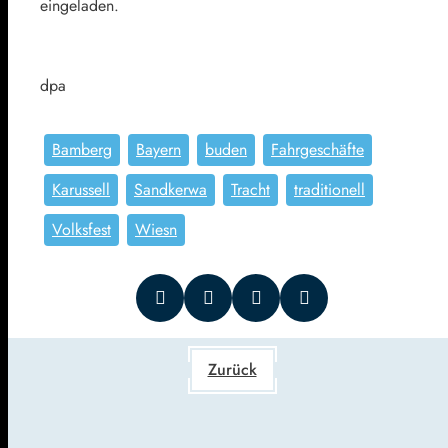
eingeladen.
dpa
Bamberg
Bayern
buden
Fahrgeschäfte
Karussell
Sandkerwa
Tracht
traditionell
Volksfest
Wiesn
Zurück