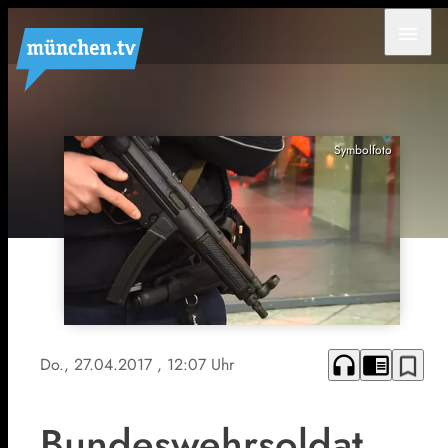
menu
Symbolfoto
headphones
chrome_reader_mode
bookmark_border
Do., 27.04.2017
, 12:07 Uhr
Bundeswehrsoldat