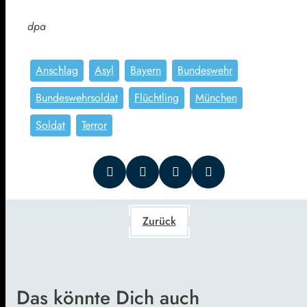
dpa
Anschlag
Asyl
Bayern
Bundeswehr
Bundeswehrsoldat
Flüchtling
München
Soldat
Terror
Zurück
Das könnte Dich auch