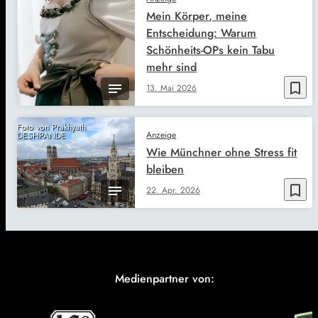
Mein Körper, meine
Entscheidung: Warum
Schönheits-OPs kein Tabu
mehr sind
bookmark_border
13. Mai 2026
Foto von Prakhyath
Anzeige
DESHPANDE
Wie Münchner ohne Stress fit
bleiben
bookmark_border
22. Apr. 2026
Medienpartner von: