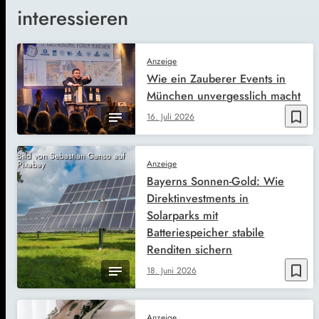
interessieren
Anzeige
Wie ein Zauberer Events in
München unvergesslich macht
bookmark_border
16. Juli 2026
Bild von Sebastian Ganso auf
Anzeige
Pixabay
Bayerns Sonnen-Gold: Wie
Direktinvestments in
Solarparks mit
Batteriespeicher stabile
Renditen sichern
bookmark_border
18. Juni 2026
Anzeige