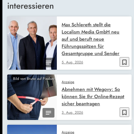
interessieren
Max Schlereth stellt die
Localism Media GmbH neu
auf und beruft neue
Führungsspitzen für
Gesamtgruppe und Sender
bookmark_border
5. Aug. 2026
Bild von Bruno auf Pixabay
Anzeige
Abnehmen mit Wegovy: So
können Sie Ihr Online-Rezept
sicher beantragen
bookmark_border
3. Aug. 2026
Anzeige