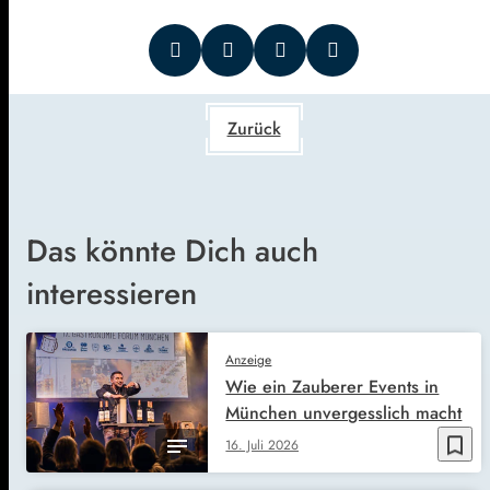
Zurück
Das könnte Dich auch
interessieren
Anzeige
Wie ein Zauberer Events in
München unvergesslich macht
bookmark_border
16. Juli 2026