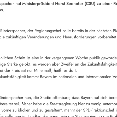
spacher
hat Ministerpräsident
Horst Seehofer
(
CSU
) zu einer 
ns.
 Rinderspacher, der Regierungschef solle bereits in der nächsten Pl
f die zukünftigen Veränderungen und Herausforderungen vorbereitet
nlichen Schritt ist eine in der vergangenen Woche publik gewor
ge Stärke gelobt, es werden aber Zweifel an der Zukunftsfähigkeit d
ei der Freistaat nur Mittelmaß, heißt es dort.
ukunftsfähigkeit kommt Bayern im nationalen und internationalen Ver
 Rinderspacher nun, die Studie offenbare, dass Bayern auf sich b
bereitet sei. Bisher habe die Staatsregierung hier zu wenig unterno
 vorne zu blicken und zu gestalten“, mahnt der SPD-Fraktionschef 
r solle nun im Landtag darlegen, wie die Staatsregierung die Pro