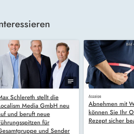
nteressieren
Bild
Max Schlereth stellt die
Anzeige
Abnehmen mit W
Localism Media GmbH neu
können Sie Ihr O
auf und beruft neue
Rezept sicher be
Führungsspitzen für
Gesamtgruppe und Sender