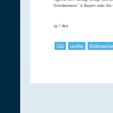
Gründerszene“ in Bayern oder die 
rg / dpa
CSU
Landtag
Rinderspache