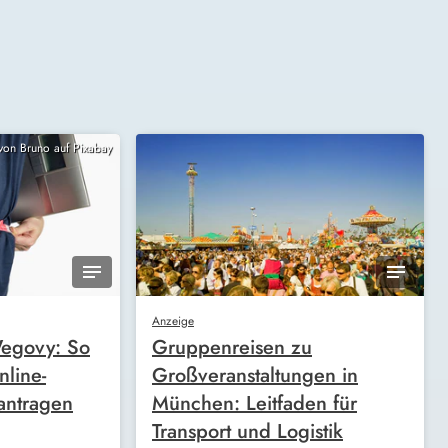
 von Bruno auf Pixabay
Anzeige
egovy: So
Gruppenreisen zu
nline-
Großveranstaltungen in
antragen
München: Leitfaden für
Transport und Logistik