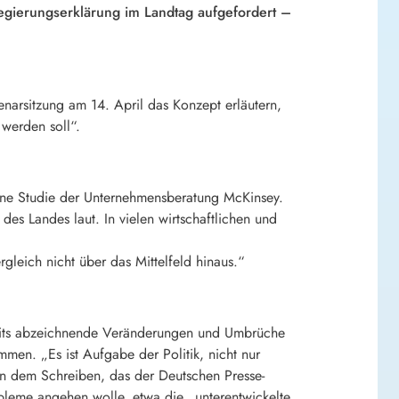
Regierungserklärung im Landtag aufgefordert –
enarsitzung am 14. April das Konzept erläutern,
 werden soll“.
dene Studie der Unternehmensberatung
McKinsey
.
es Landes laut. In vielen wirtschaftlichen und
gleich nicht über das Mittelfeld hinaus.“
ereits abzeichnende Veränderungen und Umbrüche
mmen. „Es ist Aufgabe der Politik, nicht nur
in dem Schreiben, das der Deutschen Presse-
bleme angehen wolle, etwa die „unterentwickelte